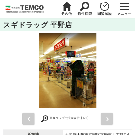
その他
物件検索
閲覧履歴
メニュー
スギドラッグ 平野店
前
次
画像タップで拡大表示【
1
/1】
所在地
大阪府大阪市平野区平野東１丁目7-4