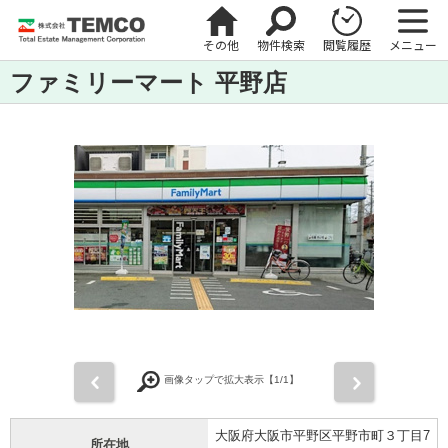
その他
物件検索
閲覧履歴
メニュー
ファミリーマート 平野店
前
次
画像タップで拡大表示【
1
/1】
大阪府大阪市平野区平野市町３丁目7
所在地