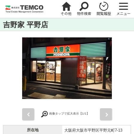
その他
物件検索
閲覧履歴
メニュー
吉野家 平野店
前
次
画像タップで拡大表示【
1
/1】
所在地
大阪府大阪市平野区平野元町7-13