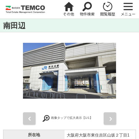
その他
物件検索
閲覧履歴
メニュー
南田辺
前
次
画像タップで拡大表示【
1
/1】
所在地
大阪府大阪市東住吉区山坂２丁目1