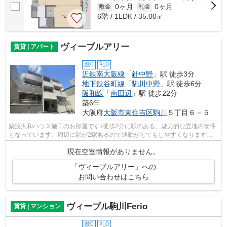
0ヶ月
0ヶ月
敷金
礼金
6階 / 1LDK / 35.00㎡
ヴィーブルアリー
賃貸 | アパート
敷0
礼0
近鉄南大阪線
「
針中野
」駅 徒歩3分
地下鉄谷町線
「
駒川中野
」駅 徒歩6分
阪和線
「
南田辺
」駅 徒歩22分
築6年
大阪府
大阪市東住吉区
駒川
５丁目６－５
築浅大和ハウス施工のお部屋です♪徒歩2分に駅のある、魅力的な立地の物件
となっています。周辺に駅が2駅あるので通勤がとてもしやすくなります。
こちらのお部屋は弊社のみでしかご紹介...
現在空室情報がありません。
「ヴィーブルアリー」への
お問い合わせはこちら
ヴィーブル駒川Ferio
賃貸 | マンション
敷0
礼0