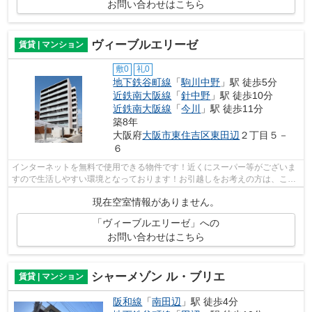
お問い合わせはこちら
ヴィーブルエリーゼ
賃貸 | マンション
敷0
礼0
地下鉄谷町線
「
駒川中野
」駅 徒歩5分
近鉄南大阪線
「
針中野
」駅 徒歩10分
近鉄南大阪線
「
今川
」駅 徒歩11分
築8年
大阪府
大阪市東住吉区
東田辺
２丁目５－
６
インターネットを無料で使用できる物件です！近くにスーパー等がございま
すので生活しやすい環境となっております！お引越しをお考えの方は、こち
らＴＥＭＣＯからお探しになりません...
現在空室情報がありません。
「ヴィーブルエリーゼ」への
お問い合わせはこちら
シャーメゾン ル・ブリエ
賃貸 | マンション
阪和線
「
南田辺
」駅 徒歩4分