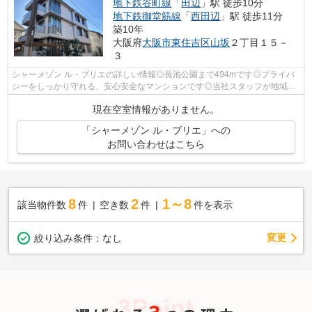
地下鉄谷町線
「
田辺
」駅 徒歩10分
地下鉄御堂筋線
「
西田辺
」駅 徒歩11分
築10年
大阪府
大阪市東住吉区
山坂
２丁目１５－
３
シャーメゾン ル・ブリエの詳しい情報◎長池公園まで494mです◎プライバ
シーをしっかり守れる、安心安全なマンションです◎当社スタッフが地域の
賃貸情報をご提供いたします◎お客様のこだ...
現在空室情報がありません。
「シャーメゾン ル・ブリエ」への
お問い合わせはこちら
8
2
1～8
該当物件数
件
空き数
件
件を表示
変更
絞り込み条件：
なし
3