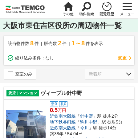
その他
物件検索
閲覧履歴
メニュー
大阪市東住吉区役所の周辺物件一覧
8
2
1～8
該当物件数
件
販売数
件
件を表示
変更
絞り込み条件：
なし
空室のみ
ヴィーブル針中野
賃貸 | マンション
敷0
礼0
8.5
万円
近鉄南大阪線
「
針中野
」駅 徒歩2分
地下鉄谷町線
「
駒川中野
」駅 徒歩5分
近鉄南大阪線
「
今川
」駅 徒歩14分
築38年 / 54.04㎡