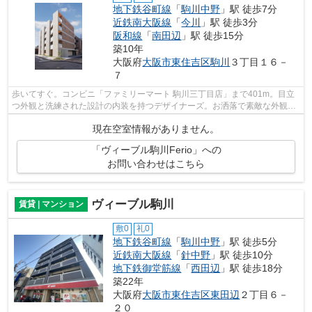
地下鉄谷町線
「
駒川中野
」駅 徒歩7分
近鉄南大阪線
「
今川
」駅 徒歩3分
阪和線
「
南田辺
」駅 徒歩15分
築10年
大阪府
大阪市東住吉区
駒川
３丁目１６－
７
歩いてすぐ。コンビニ「ファミリーマート 駒川三丁目店」まで401m。目立
つ外観と洗練された設計の内装を持つデザイナーズ。お洒落で素敵な外観タ
イル張りのマンションです。この物件は...
現在空室情報がありません。
「ヴィーブル駒川Ferio」への
お問い合わせはこちら
ヴィーブル駒川
賃貸 | マンション
敷0
礼0
地下鉄谷町線
「
駒川中野
」駅 徒歩5分
近鉄南大阪線
「
針中野
」駅 徒歩10分
地下鉄御堂筋線
「
西田辺
」駅 徒歩18分
築22年
大阪府
大阪市東住吉区
東田辺
２丁目６－
２０