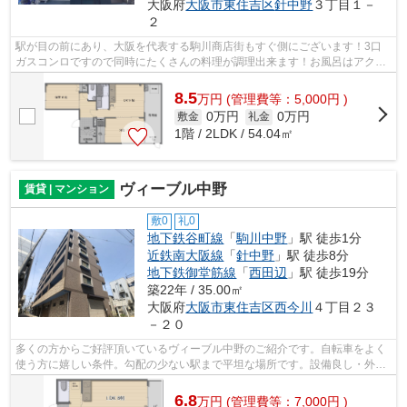
大阪府
大阪市東住吉区
針中野
３丁目１－
２
駅が目の前にあり、大阪を代表する駒川商店街もすぐ側にございます！3口
ガスコンロですので同時にたくさんの料理が調理出来ます！お風呂はアクセ
ントパネルを使用していますのでかっこ...
8.5
万
円
(管理費等：5,000円 )
0万円
0万円
敷金
礼金
1階 / 2LDK / 54.04㎡
ヴィーブル中野
賃貸 | マンション
敷0
礼0
地下鉄谷町線
「
駒川中野
」駅 徒歩1分
近鉄南大阪線
「
針中野
」駅 徒歩8分
地下鉄御堂筋線
「
西田辺
」駅 徒歩19分
築22年 / 35.00㎡
大阪府
大阪市東住吉区
西今川
４丁目２３
－２０
多くの方からご好評頂いているヴィーブル中野のご紹介です。自転車をよく
使う方に嬉しい条件。勾配の少ない駅まで平坦な場所です。設備良し・外観
良しのイチオシの物件。駅まで徒歩1分...
6.8
万
円
(管理費等：7,000円 )