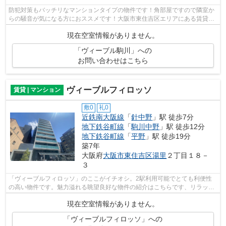
防犯対策もバッチリなマンションタイプの物件です！角部屋ですので隣室か
らの騒音が気になる方におススメです！大阪市東住吉区エリアにある賃貸情
報のことなら、地域に密着した当社へ...
現在空室情報がありません。
「ヴィーブル駒川」への
お問い合わせはこちら
ヴィーブルフィロッソ
賃貸 | マンション
敷0
礼0
近鉄南大阪線
「
針中野
」駅 徒歩7分
地下鉄谷町線
「
駒川中野
」駅 徒歩12分
地下鉄谷町線
「
平野
」駅 徒歩19分
築7年
大阪府
大阪市東住吉区
湯里
２丁目１８－
３
「ヴィーブルフィロッソ」のここがイチオシ。2駅利用可能でとても利便性
の高い物件です。魅力溢れる眺望良好な物件の紹介はこちらです、リラック
スタイムを大切にしたいあなたに。設備...
現在空室情報がありません。
「ヴィーブルフィロッソ」への