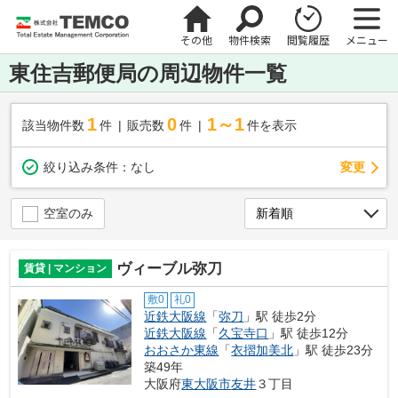
その他
物件検索
閲覧履歴
メニュー
東住吉郵便局の周辺物件一覧
1
0
1～1
該当物件数
件
販売数
件
件を表示
変更
絞り込み条件：
なし
空室のみ
ヴィーブル弥刀
賃貸 | マンション
敷0
礼0
近鉄大阪線
「
弥刀
」駅 徒歩2分
近鉄大阪線
「
久宝寺口
」駅 徒歩12分
おおさか東線
「
衣摺加美北
」駅 徒歩23分
築49年
大阪府
東大阪市
友井
３丁目