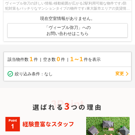
ヴィーブル弥刀の詳しい情報♪移動範囲が広がる2駅利用可能な物件です♪防
犯対策もバッチリなマンションタイプの物件です♪東大阪市エリアの賃貸情報
をお探しなら、地域に詳しいＴＥＭＣ...
現在空室情報がありません。
「ヴィーブル弥刀」への
お問い合わせはこちら
1
0
1～1
該当物件数
件
空き数
件
件を表示
変更
絞り込み条件：
なし
3
選ばれる
つの理由
経験豊富なスタッフ