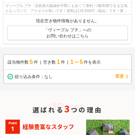
ヴィーブル プチ：近鉄南大阪線針中野にも近くて便利！2駅利用できる立地
となっていて、アクセスが良いです！賃料は126,500円（税込）です！業種
などお気軽にご相談していただければと...
現在空き物件情報がありません。
「ヴィーブル プチ」への
お問い合わせはこちら
5
1
1～5
該当物件数
件
空き数
件
件を表示
変更
絞り込み条件：
なし
3
選ばれる
つの理由
経験豊富なスタッフ