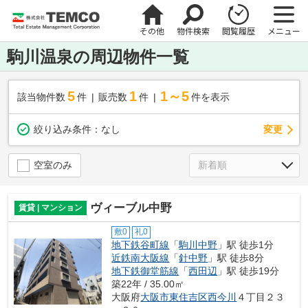
その他
物件検索
閲覧履歴
メニュー
駒川温泉の周辺物件一覧
5
1
1～5
該当物件数
件
販売数
件
件を表示
変更
絞り込み条件：
なし
空室のみ
ヴィーブル中野
賃貸 | マンション
敷0
礼0
地下鉄谷町線
「
駒川中野
」駅 徒歩1分
近鉄南大阪線
「
針中野
」駅 徒歩8分
地下鉄御堂筋線
「
西田辺
」駅 徒歩19分
築22年 / 35.00㎡
大阪府
大阪市東住吉区
西今川
４丁目２３