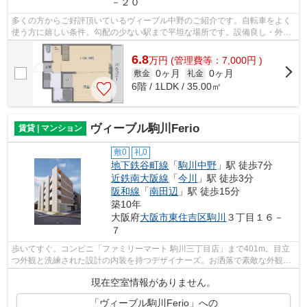
－２０
多くの方からご好評頂いているヴィーブル中野のご紹介です。自転車をよく
使う方に嬉しい条件。勾配の少ない駅まで平坦な場所です。設備良し・外観
良しのイチオシの物件。駅まで徒歩1分...
6.8
万
円
(管理費等：7,000円 )
0ヶ月
0ヶ月
敷金
礼金
6階 / 1LDK / 35.00㎡
ヴィーブル駒川Ferio
賃貸 | マンション
敷0
礼0
地下鉄谷町線
「
駒川中野
」駅 徒歩7分
近鉄南大阪線
「
今川
」駅 徒歩3分
阪和線
「
南田辺
」駅 徒歩15分
築10年
大阪府
大阪市東住吉区
駒川
３丁目１６－
７
歩いてすぐ。コンビニ「ファミリーマート 駒川三丁目店」まで401m。目立
つ外観と洗練された設計の内装を持つデザイナーズ。お洒落で素敵な外観タ
イル張りのマンションです。この物件は...
現在空室情報がありません。
「ヴィーブル駒川Ferio」への