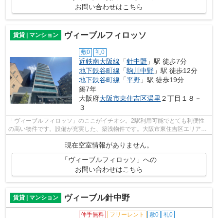
お問い合わせはこちら
ヴィーブルフィロッソ
賃貸 | マンション
敷0
礼0
近鉄南大阪線
「
針中野
」駅 徒歩7分
地下鉄谷町線
「
駒川中野
」駅 徒歩12分
地下鉄谷町線
「
平野
」駅 徒歩19分
築7年
大阪府
大阪市東住吉区
湯里
２丁目１８－
３
「ヴィーブルフィロッソ」のここがイチオシ。2駅利用可能でとても利便性
の高い物件です。設備が充実した、築浅物件です。大阪市東住吉区エリアに
ある賃貸情報のことなら、地域に密着し...
現在空室情報がありません。
「ヴィーブルフィロッソ」への
お問い合わせはこちら
ヴィーブル針中野
賃貸 | マンション
仲手無料
フリーレント
敷0
礼0