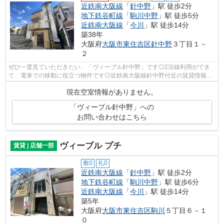
近鉄南大阪線
「
針中野
」駅 徒歩2分
地下鉄谷町線
「
駒川中野
」駅 徒歩5分
近鉄南大阪線
「
今川
」駅 徒歩14分
築38年
大阪府
大阪市東住吉区
針中野
３丁目１－
２
ぜひ一度見ていただきたい、「ヴィーブル針中野」です◎2沿線利用ができ
て、電車での移動に役立つ物件です◎近鉄南大阪線針中野付近の賃貸情報
を、当社スタッフが詳しくご紹介いたします...
現在空室情報がありません。
「ヴィーブル針中野」への
お問い合わせはこちら
ヴィーブル プチ
賃貸 | 店舗一部
敷0
礼0
近鉄南大阪線
「
針中野
」駅 徒歩2分
地下鉄谷町線
「
駒川中野
」駅 徒歩6分
近鉄南大阪線
「
今川
」駅 徒歩14分
築5年
大阪府
大阪市東住吉区
駒川
５丁目６－１
０