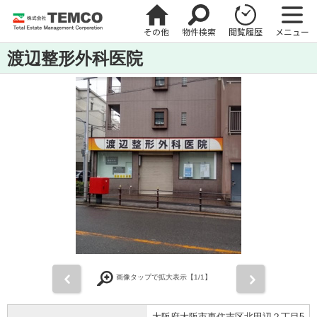
その他
物件検索
閲覧履歴
メニュー
渡辺整形外科医院
前
次
画像タップで拡大表示【
1
/1】
大阪府大阪市東住吉区北田辺２丁目5