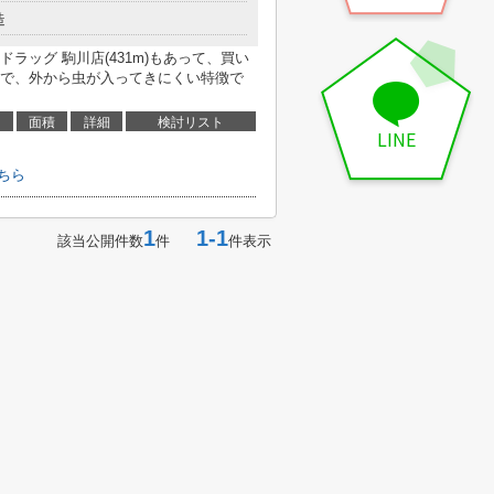
造
ラッグ 駒川店(431m)もあって、買い
で、外から虫が入ってきにくい特徴で
面積
詳細
検討リスト
LINE
ちら
1
1-1
該当公開件数
件
件表示