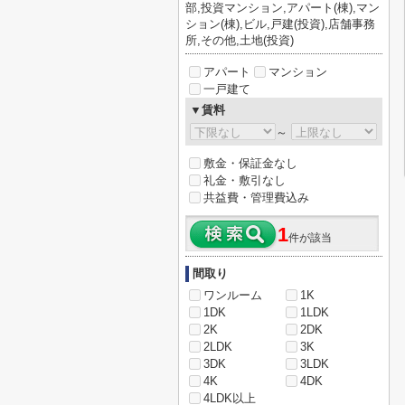
部,投資マンション,アパート(棟),マン
ション(棟),ビル,戸建(投資),店舗事務
所,その他,土地(投資)
アパート
マンション
一戸建て
▼賃料
～
敷金・保証金なし
礼金・敷引なし
共益費・管理費込み
1
件が該当
間取り
ワンルーム
1K
1DK
1LDK
2K
2DK
2LDK
3K
3DK
3LDK
4K
4DK
4LDK以上