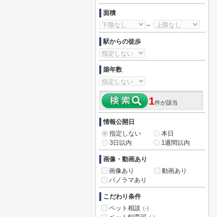
面積
～
駅からの徒歩
築年数
1
件が該当
情報公開日
指定しない
本日
3日以内
1週間以内
画像・動画あり
画像あり
動画あり
パノラマあり
こだわり条件
ペット相談
(-)