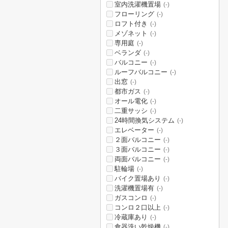
室内洗濯機置場
(-)
フローリング
(-)
ロフト付き
(-)
メゾネット
(-)
専用庭
(-)
ベランダ
(-)
バルコニー
(-)
ルーフバルコニー
(-)
出窓
(-)
都市ガス
(-)
オール電化
(-)
二重サッシ
(-)
24時間換気システム
(-)
エレベーター
(-)
２面バルコニー
(-)
３面バルコニー
(-)
両面バルコニー
(-)
駐輪場
(-)
バイク置場あり
(-)
洗濯機置場有
(-)
ガスコンロ
(-)
コンロ２口以上
(-)
冷蔵庫あり
(-)
食器洗い乾燥機
(-)