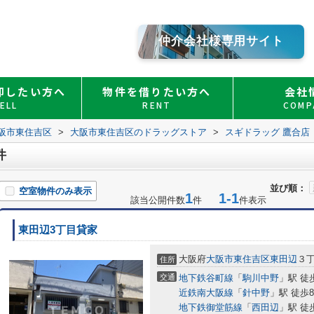
仲介会社様専用サイト
却したい方へ
物件を借りたい方へ
会社
ELL
RENT
COMP
阪市東住吉区
>
大阪市東住吉区のドラッグストア
>
スギドラッグ 鷹合店
件
並び順：
空室物件のみ表示
1
1-1
該当公開件数
件
件表示
東田辺3丁目貸家
大阪府
大阪市東住吉区
東田辺
３
住所
交通
地下鉄谷町線
「
駒川中野
」駅 徒
近鉄南大阪線
「
針中野
」駅 徒歩
地下鉄御堂筋線
「
西田辺
」駅 徒