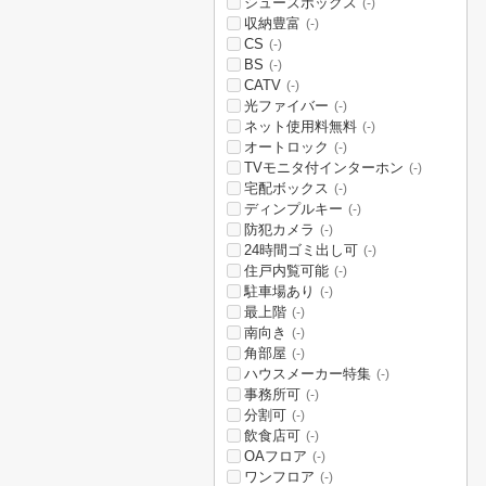
シューズボックス
(-)
収納豊富
(-)
CS
(-)
BS
(-)
CATV
(-)
光ファイバー
(-)
ネット使用料無料
(-)
オートロック
(-)
TVモニタ付インターホン
(-)
宅配ボックス
(-)
ディンプルキー
(-)
防犯カメラ
(-)
24時間ゴミ出し可
(-)
住戸内覧可能
(-)
駐車場あり
(-)
最上階
(-)
南向き
(-)
角部屋
(-)
ハウスメーカー特集
(-)
事務所可
(-)
分割可
(-)
飲食店可
(-)
OAフロア
(-)
ワンフロア
(-)