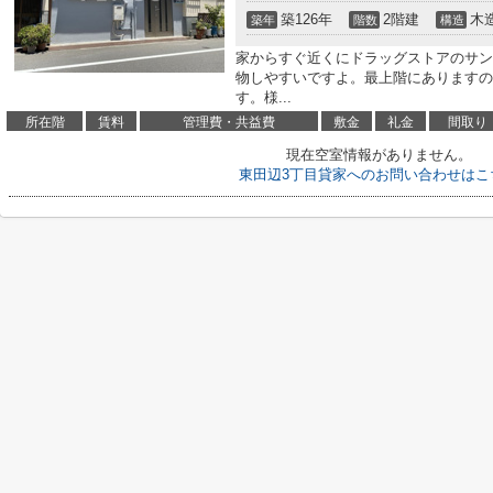
築126年
2階建
木
築年
階数
構造
家からすぐ近くにドラッグストアのサンド
物しやすいですよ。最上階にありますの
す。様...
所在階
賃料
管理費・共益費
敷金
礼金
間取り
現在空室情報がありません。
東田辺3丁目貸家へのお問い合わせはこ