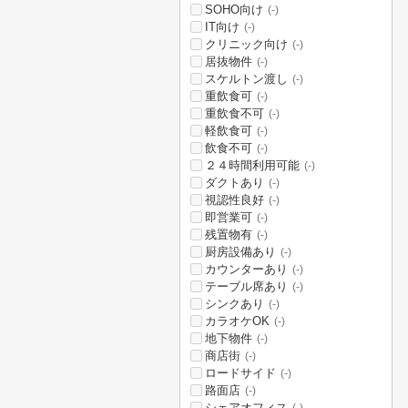
SOHO向け
(-)
IT向け
(-)
クリニック向け
(-)
居抜物件
(-)
スケルトン渡し
(-)
重飲食可
(-)
重飲食不可
(-)
軽飲食可
(-)
飲食不可
(-)
２４時間利用可能
(-)
ダクトあり
(-)
視認性良好
(-)
即営業可
(-)
残置物有
(-)
厨房設備あり
(-)
カウンターあり
(-)
テーブル席あり
(-)
シンクあり
(-)
カラオケOK
(-)
地下物件
(-)
商店街
(-)
ロードサイド
(-)
路面店
(-)
シェアオフィス