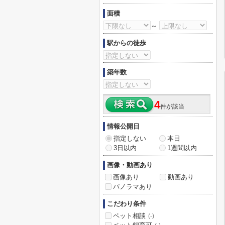
面積
～
駅からの徒歩
築年数
4
件が該当
情報公開日
指定しない
本日
3日以内
1週間以内
画像・動画あり
画像あり
動画あり
パノラマあり
こだわり条件
ペット相談
(-)