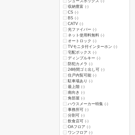
シューズボックス
(-)
収納豊富
(-)
CS
(-)
BS
(-)
CATV
(-)
光ファイバー
(-)
ネット使用料無料
(-)
オートロック
(-)
TVモニタ付インターホン
(-)
宅配ボックス
(-)
ディンプルキー
(-)
防犯カメラ
(-)
24時間ゴミ出し可
(-)
住戸内覧可能
(-)
駐車場あり
(-)
最上階
(-)
南向き
(-)
角部屋
(-)
ハウスメーカー特集
(-)
事務所可
(-)
分割可
(-)
飲食店可
(-)
OAフロア
(-)
ワンフロア
(-)