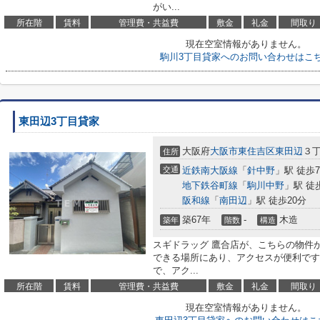
がい...
所在階
賃料
管理費・共益費
敷金
礼金
間取り
現在空室情報がありません。
駒川3丁目貸家へのお問い合わせはこ
東田辺3丁目貸家
大阪府
大阪市東住吉区
東田辺
３
住所
交通
近鉄南大阪線
「
針中野
」駅 徒歩
地下鉄谷町線
「
駒川中野
」駅 徒
阪和線
「
南田辺
」駅 徒歩20分
築67年
-
木造
築年
階数
構造
スギドラッグ 鷹合店が、こちらの物件か
できる場所にあり、アクセスが便利です
で、アク...
所在階
賃料
管理費・共益費
敷金
礼金
間取り
現在空室情報がありません。