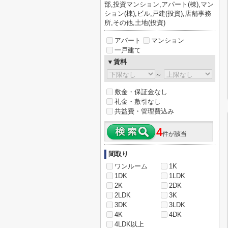
部,投資マンション,アパート(棟),マン
ション(棟),ビル,戸建(投資),店舗事務
所,その他,土地(投資)
アパート
マンション
一戸建て
▼賃料
～
敷金・保証金なし
礼金・敷引なし
共益費・管理費込み
4
件が該当
間取り
ワンルーム
1K
1DK
1LDK
2K
2DK
2LDK
3K
3DK
3LDK
4K
4DK
4LDK以上