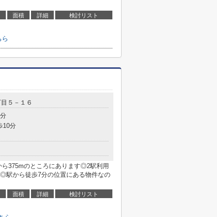
面積
詳細
検討リスト
ちら
丁目５－１６
7分
歩10分
ら375mのところにあります◎2駅利用
◎駅から徒歩7分の位置にある物件なの
面積
詳細
検討リスト