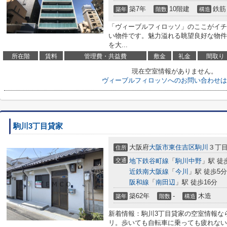
築7年
10階建
鉄筋
築年
階数
構造
「ヴィーブルフィロッソ」のここがイチ
い物件です。魅力溢れる眺望良好な物件
を大...
所在階
賃料
管理費・共益費
敷金
礼金
間取り
現在空室情報がありません。
ヴィーブルフィロッソへのお問い合わせは
駒川3丁目貸家
大阪府
大阪市東住吉区
駒川
３丁
住所
交通
地下鉄谷町線
「
駒川中野
」駅 徒
近鉄南大阪線
「
今川
」駅 徒歩5分
阪和線
「
南田辺
」駅 徒歩16分
築62年
-
木造
築年
階数
構造
新着情報：駒川3丁目貸家の空室情報な
リ。歩いても自転車に乗っても疲れない