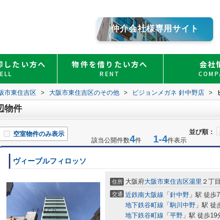
仲介会社様専用サイト
却したい方へ
物件を借りたい方へ
会社
ELL
RENT
COMP
阪市東住吉区
>
大阪市東住吉区のその他
>
ビジョンメガネ 針中野店
>
辺物件
並び順：
空室物件のみ表示
4
1-4
該当公開件数
件
件表示
ヴィーブルフィロッソ
大阪府
大阪市東住吉区
湯里
２丁
住所
交通
近鉄南大阪線
「
針中野
」駅 徒歩
地下鉄谷町線
「
駒川中野
」駅 徒
地下鉄谷町線
「
平野
」駅 徒歩19