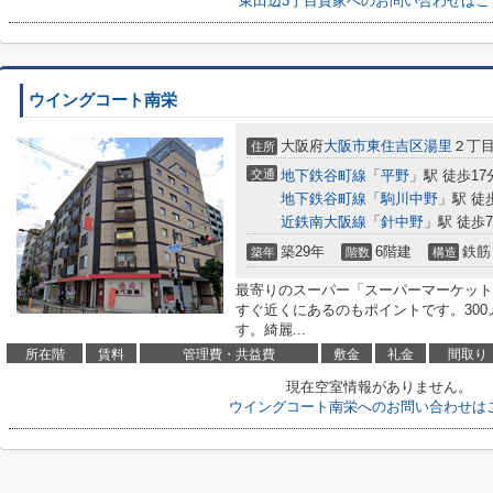
東田辺3丁目貸家へのお問い合わせはこ
ウイングコート南栄
大阪府
大阪市東住吉区
湯里
２丁目1
住所
交通
地下鉄谷町線
「
平野
」駅 徒歩17
地下鉄谷町線
「
駒川中野
」駅 徒
近鉄南大阪線
「
針中野
」駅 徒歩
築29年
6階建
鉄筋
築年
階数
構造
最寄りのスーパー「スーパーマーケットKI
すぐ近くにあるのもポイントです。30
す。綺麗...
所在階
賃料
管理費・共益費
敷金
礼金
間取り
現在空室情報がありません。
ウイングコート南栄へのお問い合わせは