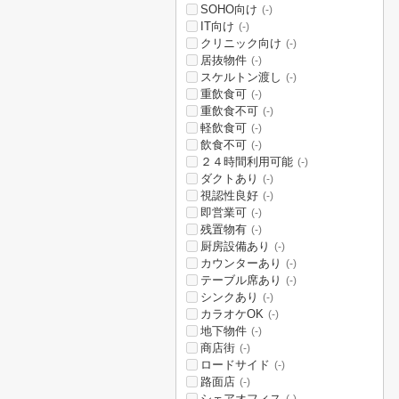
SOHO向け
(-)
IT向け
(-)
クリニック向け
(-)
居抜物件
(-)
スケルトン渡し
(-)
重飲食可
(-)
重飲食不可
(-)
軽飲食可
(-)
飲食不可
(-)
２４時間利用可能
(-)
ダクトあり
(-)
視認性良好
(-)
即営業可
(-)
残置物有
(-)
厨房設備あり
(-)
カウンターあり
(-)
テーブル席あり
(-)
シンクあり
(-)
カラオケOK
(-)
地下物件
(-)
商店街
(-)
ロードサイド
(-)
路面店
(-)
シェアオフィス