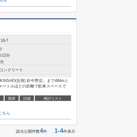
ちら
8-7
分
歩12分
7分
コンクリート
NSHO(近商) 針中野店」まで484mと
0メートルほどの距離で駐車スペースで
面積
詳細
検討リスト
こちら
4
1-4
該当公開件数
件
件表示