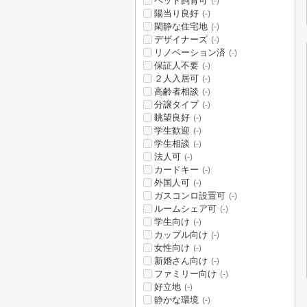
ペット飼育可
(-)
陽当り良好
(-)
閑静な住宅地
(-)
デザイナーズ
(-)
リノベーション済
(-)
保証人不要
(-)
２人入居可
(-)
高齢者相談
(-)
分譲タイプ
(-)
眺望良好
(-)
学生歓迎
(-)
学生相談
(-)
法人可
(-)
カードキー
(-)
外国人可
(-)
ガスコンロ設置可
(-)
ルームシェア可
(-)
学生向け
(-)
カップル向け
(-)
女性向け
(-)
新婚さん向け
(-)
ファミリー向け
(-)
好立地
(-)
静かな環境
(-)