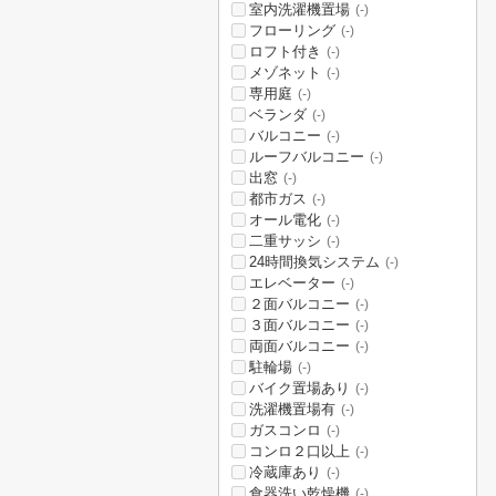
室内洗濯機置場
(-)
フローリング
(-)
ロフト付き
(-)
メゾネット
(-)
専用庭
(-)
ベランダ
(-)
バルコニー
(-)
ルーフバルコニー
(-)
出窓
(-)
都市ガス
(-)
オール電化
(-)
二重サッシ
(-)
24時間換気システム
(-)
エレベーター
(-)
２面バルコニー
(-)
３面バルコニー
(-)
両面バルコニー
(-)
駐輪場
(-)
バイク置場あり
(-)
洗濯機置場有
(-)
ガスコンロ
(-)
コンロ２口以上
(-)
冷蔵庫あり
(-)
食器洗い乾燥機
(-)