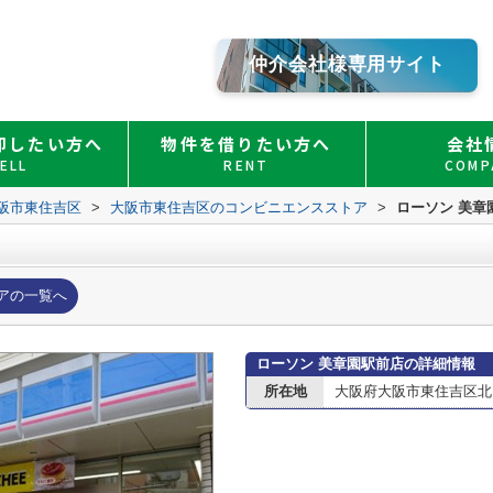
仲介会社様専用サイト
却したい方へ
物件を借りたい方へ
会社
ELL
RENT
COMP
阪市東住吉区
>
大阪市東住吉区のコンビニエンスストア
>
ローソン 美章
アの一覧へ
ローソン 美章園駅前店の詳細情報
所在地
大阪府大阪市東住吉区北田