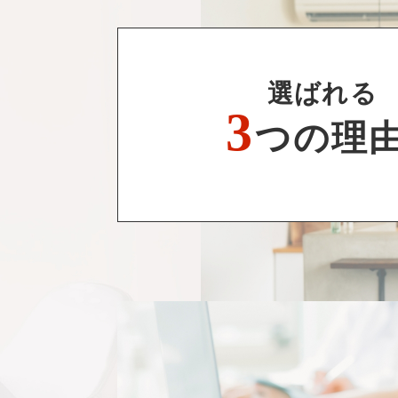
選ばれる
3
つの理由