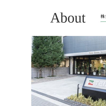
About
株