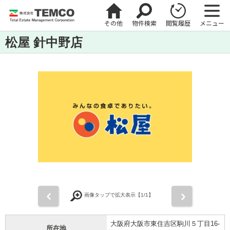
その他
物件検索
閲覧履歴
メニュー
松屋 針中野店
前
次
画像タップで拡大表示【
1
/1】
大阪府大阪市東住吉区駒川５丁目16-
所在地