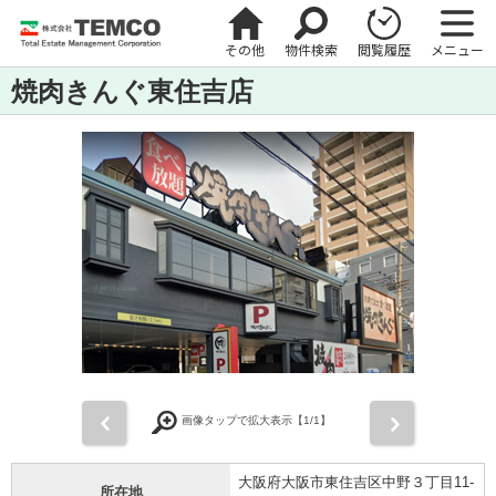
その他
物件検索
閲覧履歴
メニュー
焼肉きんぐ東住吉店
前
次
画像タップで拡大表示【
1
/1】
大阪府大阪市東住吉区中野３丁目11-
所在地