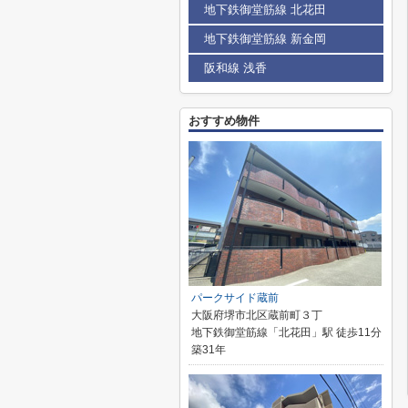
地下鉄御堂筋線 北花田
地下鉄御堂筋線 新金岡
阪和線 浅香
おすすめ物件
パークサイド蔵前
大阪府堺市北区蔵前町３丁
地下鉄御堂筋線「北花田」駅 徒歩11分
築31年