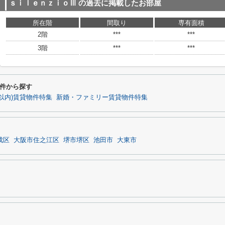
ｓｉｌｅｎｚｉｏⅢ
の過去に掲載したお部屋
所在階
間取り
専有面積
2階
***
***
3階
***
***
件から探す
以内)賃貸物件特集
新婚・ファミリー賃貸物件特集
成区
大阪市住之江区
堺市堺区
池田市
大東市