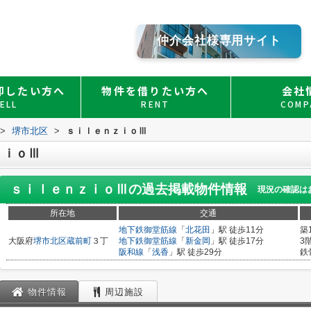
仲介会社様専用サイト
却したい方へ
物件を借りたい方へ
会社
ELL
RENT
COMP
>
堺市北区
>
ｓｉｌｅｎｚｉｏⅢ
ｚｉｏⅢ
ｓｉｌｅｎｚｉｏⅢ
の過去掲載物件情報
現況の確認は
所在地
交通
地下鉄御堂筋線
「
北花田
」駅 徒歩11分
築
大阪府
堺市北区
蔵前町
３丁
地下鉄御堂筋線
「
新金岡
」駅 徒歩17分
3
阪和線
「
浅香
」駅 徒歩29分
鉄
物件情報
周辺施設