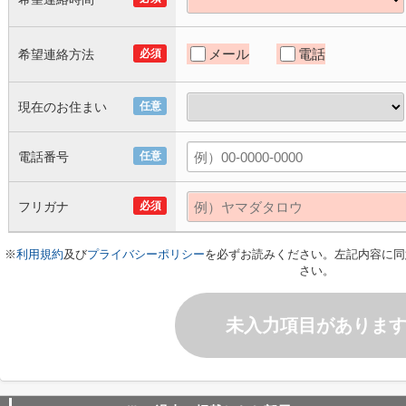
メール
電話
希望連絡方法
必須
現在のお住まい
任意
電話番号
任意
フリガナ
必須
※
利用規約
及び
プライバシーポリシー
を必ずお読みください。左記内容に同
さい。
未入力項目がありま