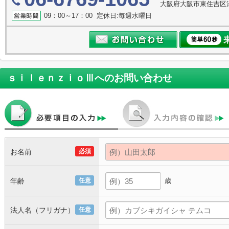
大阪府大阪市東住吉区湯
09：00～17：00 定休日:毎週水曜日
ｓｉｌｅｎｚｉｏⅢ
へのお問い合わせ
お名前
必須
年齢
任意
歳
法人名（フリガナ）
任意