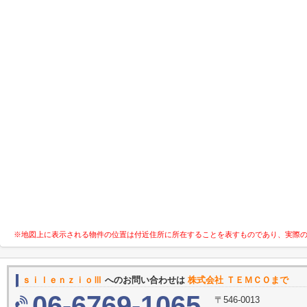
※地図上に表示される物件の位置は付近住所に所在することを表すものであり、実際
ｓｉｌｅｎｚｉｏⅢ
へのお問い合わせは
株式会社 ＴＥＭＣＯまで
06-6769-1065
〒546-0013