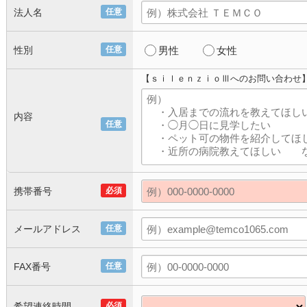
法人名
任意
性別
任意
男性
女性
【ｓｉｌｅｎｚｉｏⅢへのお問い合わせ
内容
任意
携帯番号
必須
メールアドレス
任意
FAX番号
任意
希望連絡時間
必須