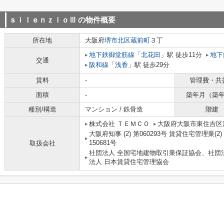
ｓｉｌｅｎｚｉｏⅢ
の物件概要
所在地
大阪府
堺市北区
蔵前町
３丁
地下鉄御堂筋線
「
北花田
」駅 徒歩11分
地下
交通
阪和線
「
浅香
」駅 徒歩29分
賃料
-
管理費・共
面積
-
築年月（築
種別/構造
マンション / 鉄骨造
階建
株式会社 ＴＥＭＣＯ
大阪府大阪市東住吉区湯
大阪府知事 (2) 第060293号 賃貸住宅管理業(2
150681号
取扱会社
社団法人 全国宅地建物取引業保証協会、社団
法人 日本賃貸住宅管理協会