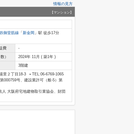
情報の見方
【マンション】
鉄御堂筋線
「
新金岡
」駅 徒歩17分
益費
-
年数）
2024年 11月 ( 築1年 )
3階建
里２丁目18-3
TEL:06-6769-1065
) 第000759号、建設業許可（般-5）第
法人 大阪府宅地建物取引業協会、財団