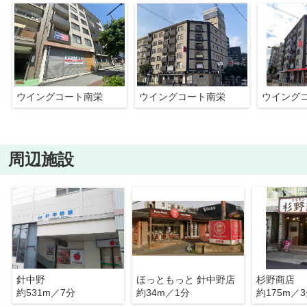
ウイングコート南栄
ウイングコート南栄
ウイング
周辺施設
針中野
ほっともっと 針中野店
杉野商店
約531m／7分
約34m／1分
約175m／