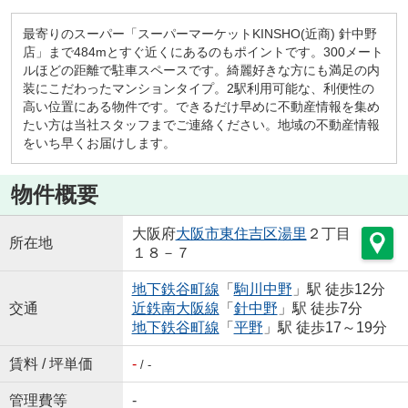
最寄りのスーパー「スーパーマーケットKINSHO(近商) 針中野
店」まで484mとすぐ近くにあるのもポイントです。300メート
ルほどの距離で駐車スペースです。綺麗好きな方にも満足の内
装にこだわったマンションタイプ。2駅利用可能な、利便性の
高い位置にある物件です。できるだけ早めに不動産情報を集め
たい方は当社スタッフまでご連絡ください。地域の不動産情報
をいち早くお届けします。
物件概要
大阪府
大阪市東住吉区
湯里
２丁目
所在地
１８－７
地下鉄谷町線
「
駒川中野
」駅 徒歩12分
交通
近鉄南大阪線
「
針中野
」駅 徒歩7分
地下鉄谷町線
「
平野
」駅 徒歩17～19分
賃料 / 坪単価
-
/ -
管理費等
-