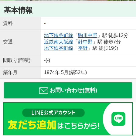
基本情報
賃料
-
地下鉄谷町線
「
駒川中野
」駅 徒歩12分
交通
近鉄南大阪線
「
針中野
」駅 徒歩7分
地下鉄谷町線
「
平野
」駅 徒歩19分
間取り(面積)
-(-)
築年月
1974年 5月(築52年)
お問い合わせ(無料)