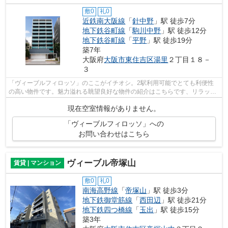
敷0
礼0
近鉄南大阪線
「
針中野
」駅 徒歩7分
地下鉄谷町線
「
駒川中野
」駅 徒歩12分
地下鉄谷町線
「
平野
」駅 徒歩19分
築7年
大阪府
大阪市東住吉区
湯里
２丁目１８－
３
「ヴィーブルフィロッソ」のここがイチオシ。2駅利用可能でとても利便性
の高い物件です。魅力溢れる眺望良好な物件の紹介はこちらです、リラック
スタイムを大切にしたいあなたに。設備...
現在空室情報がありません。
「ヴィーブルフィロッソ」への
お問い合わせはこちら
ヴィーブル帝塚山
賃貸 | マンション
敷0
礼0
南海高野線
「
帝塚山
」駅 徒歩3分
地下鉄御堂筋線
「
西田辺
」駅 徒歩21分
地下鉄四つ橋線
「
玉出
」駅 徒歩15分
築3年