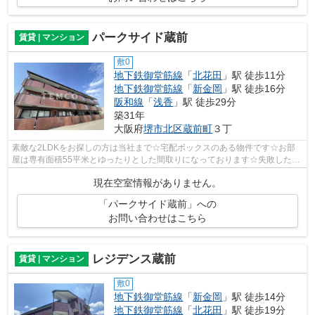
パークサイド蔵前
賃貸 | マンション
敷0
地下鉄御堂筋線
「
北花田
」駅 徒歩11分
地下鉄御堂筋線
「
新金岡
」駅 徒歩16分
阪和線
「
浅香
」駅 徒歩29分
築31年
大阪府
堺市北区
蔵前町
３丁
素敵な2LDKをお探しの方は当社まで☆宅配ボックスのある物件です☆お部
屋は専有面積55平米とゆったりとした間取りになっております☆失敗したく
ないお部屋探しなら堺市北区や地下鉄御堂筋...
現在空室情報がありません。
「パークサイド蔵前」への
お問い合わせはこちら
レジデンス蔵前
賃貸 | マンション
敷0
地下鉄御堂筋線
「
新金岡
」駅 徒歩14分
地下鉄御堂筋線
「
北花田
」駅 徒歩19分