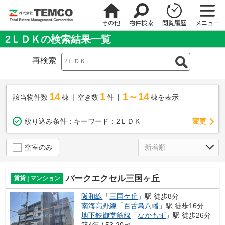
その他
物件検索
閲覧履歴
メニュー
2ＬＤＫの検索結果一覧
再検索
14
1
1～14
該当物件数
棟
空き数
件
棟を表示
変更
絞り込み条件：
キーワード：2ＬＤＫ
空室のみ
パークエクセル三国ヶ丘
賃貸 | マンション
阪和線
「
三国ケ丘
」駅 徒歩8分
南海高野線
「
百舌鳥八幡
」駅 徒歩16分
地下鉄御堂筋線
「
なかもず
」駅 徒歩26分