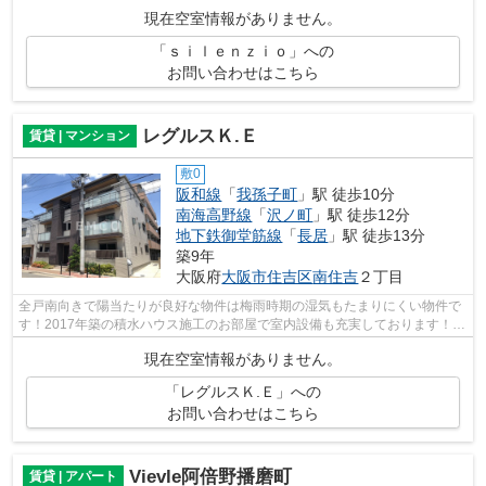
ョン、賃貸アパートをお探しの方はぜ...
現在空室情報がありません。
「ｓｉｌｅｎｚｉｏ」への
お問い合わせはこちら
レグルスＫ.Ｅ
賃貸 | マンション
敷0
阪和線
「
我孫子町
」駅 徒歩10分
南海高野線
「
沢ノ町
」駅 徒歩12分
地下鉄御堂筋線
「
長居
」駅 徒歩13分
築9年
大阪府
大阪市住吉区
南住吉
２丁目
全戸南向きで陽当たりが良好な物件は梅雨時期の湿気もたまりにくい物件で
す！2017年築の積水ハウス施工のお部屋で室内設備も充実しております！お
問い合わせは06-6769-1065またはinfo@...
現在空室情報がありません。
「レグルスＫ.Ｅ」への
お問い合わせはこちら
Vievle阿倍野播磨町
賃貸 | アパート