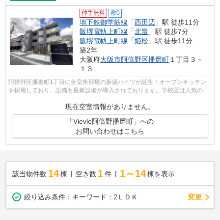
仲手無料
敷0
地下鉄御堂筋線
「
西田辺
」駅 徒歩11分
阪堺電軌上町線
「
北畠
」駅 徒歩7分
阪堺電軌上町線
「
姫松
」駅 徒歩11分
築2年
大阪府
大阪市阿倍野区
播磨町
１丁目３－
１３
阿倍野区播磨町1丁目に全室角部屋の新築ハイツが誕生！オープンキッチン
を採用しており、設備も最新設備が導入されております。学校区は人気の阪
南小学校、阪南中学校！住環境も大変オ...
現在空室情報がありません。
「Vievle阿倍野播磨町」への
お問い合わせはこちら
14
1
1～14
該当物件数
棟
空き数
件
棟を表示
変更
絞り込み条件：
キーワード：2ＬＤＫ