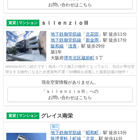
お問い合わせはこちら
ｓｉｌｅｎｚｉｏⅢ
賃貸 | マンション
地下鉄御堂筋線
「
北花田
」駅 徒歩11分
地下鉄御堂筋線
「
新金岡
」駅 徒歩17分
阪和線
「
浅香
」駅 徒歩29分
築1年
大阪府
堺市北区
蔵前町
３丁
silenzioⅢのご紹介です！積水ハウス施工の物件となっており、当社が専任管
理をする物件になるため更新料不要！Iot機能を搭載した最新設備の物件！ス
マホでエントランス・部屋カギの解...
現在空室情報がありません。
「ｓｉｌｅｎｚｉｏⅢ」への
お問い合わせはこちら
グレイス南栄
賃貸 | マンション
敷0
地下鉄御堂筋線
「
昭和町
」駅 徒歩13分
阪堺電軌上町線
「
北畠
」駅 徒歩11分