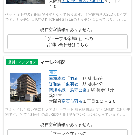
大阪府
大阪市住吉区
帝塚山中
３丁目２－
１０
ペット（小型犬）飼育が可能となっております。全室南向きの2LDKタイプ
です。キッチンはTOYO KITCHEN STYLEのキッチンになっており、カップ
ボードも備付であり備蓄に便利なパントリー...
現在空室情報がありません。
「ヴィーブル帝塚山」への
お問い合わせはこちら
マーレ羽衣
賃貸 | マンション
敷0
南海本線
「
羽衣
」駅 徒歩5分
阪和線
「
東羽衣
」駅 徒歩4分
南海本線
「
浜寺公園
」駅 徒歩11分
築24年
大阪府
高石市
羽衣
１丁目１２－２５
ちょっとした買い物にもファミリーマート 羽衣駅東店が近く(340m)にあり便
利です。とても利便性の高い2駅利用可能なマンションになっています。設
備が充実したマンションタイプの物件...
現在空室情報がありません。
「マーレ羽衣」への