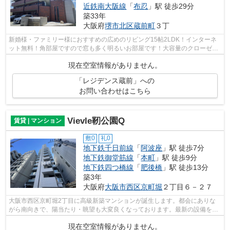
近鉄南大阪線
「
布忍
」駅 徒歩29分
築33年
大阪府
堺市北区
蔵前町
３丁
新婚様・ファミリー様におすすめの広めのリビング15帖2LDK！インターネ
ット無料！角部屋ですので窓も多く明るいお部屋です！大容量のクローゼッ
トは荷物の多いお客様でも安心です！
現在空室情報がありません。
「レジデンス蔵前」への
お問い合わせはこちら
Vievle靭公園Q
賃貸 | マンション
敷0
礼0
地下鉄千日前線
「
阿波座
」駅 徒歩7分
地下鉄御堂筋線
「
本町
」駅 徒歩9分
地下鉄四つ橋線
「
肥後橋
」駅 徒歩13分
築3年
大阪府
大阪市西区
京町堀
２丁目６－２７
大阪市西区京町堀2丁目に高級新築マンションが誕生します。都会にありな
がら南向きで、陽当たり・眺望も大変良くなっております。最新の設備を導
入しており、床暖房やガスミストサウナ...
現在空室情報がありません。