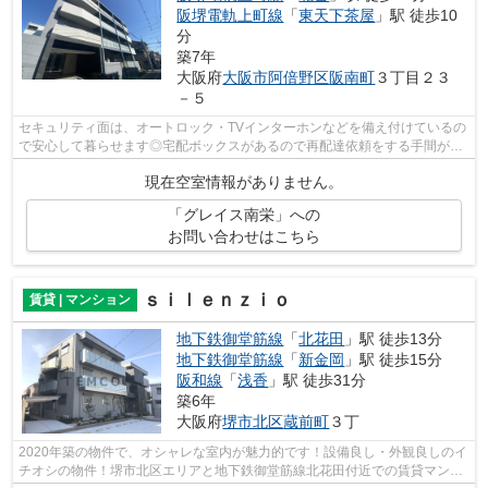
阪堺電軌上町線
「
東天下茶屋
」駅 徒歩10
分
築7年
大阪府
大阪市阿倍野区
阪南町
３丁目２３
－５
セキュリティ面は、オートロック・TVインターホンなどを備え付けているの
で安心して暮らせます◎宅配ボックスがあるので再配達依頼をする手間が省
けます◎室内設備は洗面所独立・浴室乾...
現在空室情報がありません。
「グレイス南栄」への
お問い合わせはこちら
ｓｉｌｅｎｚｉｏ
賃貸 | マンション
地下鉄御堂筋線
「
北花田
」駅 徒歩13分
地下鉄御堂筋線
「
新金岡
」駅 徒歩15分
阪和線
「
浅香
」駅 徒歩31分
築6年
大阪府
堺市北区
蔵前町
３丁
2020年築の物件で、オシャレな室内が魅力的です！設備良し・外観良しのイ
チオシの物件！堺市北区エリアと地下鉄御堂筋線北花田付近での賃貸マンシ