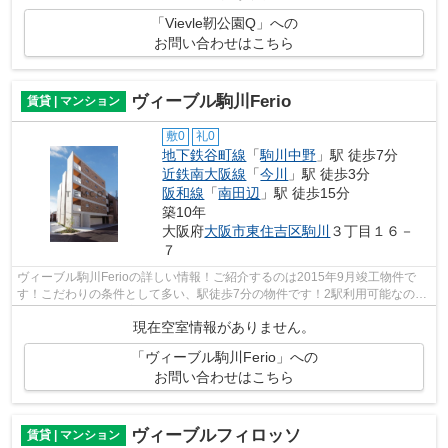
「Vievle靭公園Q」への
お問い合わせはこちら
ヴィーブル駒川Ferio
賃貸 | マンション
敷0
礼0
地下鉄谷町線
「
駒川中野
」駅 徒歩7分
近鉄南大阪線
「
今川
」駅 徒歩3分
阪和線
「
南田辺
」駅 徒歩15分
築10年
大阪府
大阪市東住吉区
駒川
３丁目１６－
７
ヴィーブル駒川Ferioの詳しい情報！ご紹介するのは2015年9月竣工物件で
す！こだわりの条件として多い、駅徒歩7分の物件です！2駅利用可能なの
で、用途や行き先に応じて経路を選択でき...
現在空室情報がありません。
「ヴィーブル駒川Ferio」への
お問い合わせはこちら
ヴィーブルフィロッソ
賃貸 | マンション