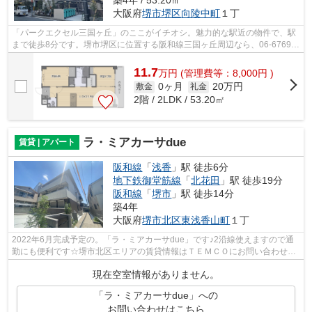
築4年 / 53.20㎡
大阪府
堺市堺区
向陵中町
１丁
「パークエクセル三国ヶ丘」のここがイチオシ。魅力的な駅近の物件で、駅
まで徒歩8分です。堺市堺区に位置する阪和線三国ヶ丘周辺なら、06-6769-
1065かinfo@temco-co.comまで、いつで...
11.7
万
円
(管理費等：8,000円 )
0ヶ月
20万円
敷金
礼金
2階 / 2LDK / 53.20㎡
ラ・ミアカーサdue
賃貸 | アパート
阪和線
「
浅香
」駅 徒歩6分
地下鉄御堂筋線
「
北花田
」駅 徒歩19分
阪和線
「
堺市
」駅 徒歩14分
築4年
大阪府
堺市北区
東浅香山町
１丁
2022年6月完成予定の。「ラ・ミアカーサdue」です♪2沿線使えますので通
勤にも便利です☆堺市北区エリアの賃貸情報はＴＥＭＣＯにお問い合わせく
ださい。ご連絡はお電話06-6769-1065、E...
現在空室情報がありません。
「ラ・ミアカーサdue」への
お問い合わせはこちら