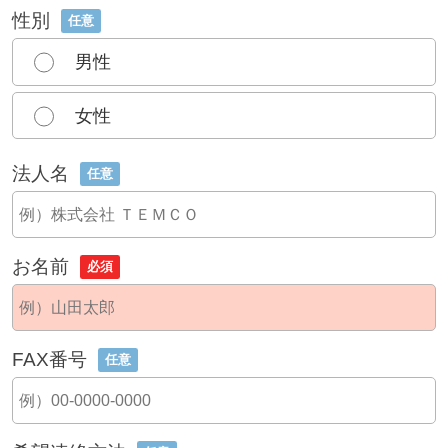
性別
任意
男性
女性
法人名
任意
お名前
必須
FAX番号
任意