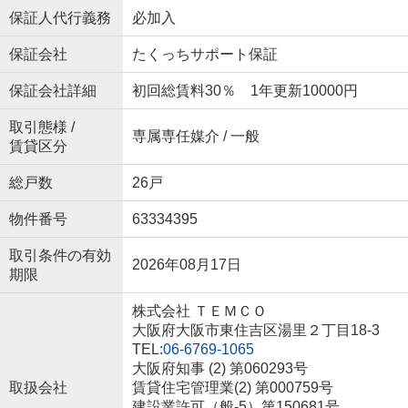
保証人代行義務
必加入
保証会社
たくっちサポート保証
保証会社詳細
初回総賃料30％ 1年更新10000円
取引態様 /
専属専任媒介 / 一般
賃貸区分
総戸数
26戸
物件番号
63334395
取引条件の有効
2026年08月17日
期限
株式会社 ＴＥＭＣＯ
大阪府大阪市東住吉区湯里２丁目18-3
TEL:
06-6769-1065
大阪府知事 (2) 第060293号
取扱会社
賃貸住宅管理業(2) 第000759号
建設業許可（般-5）第150681号