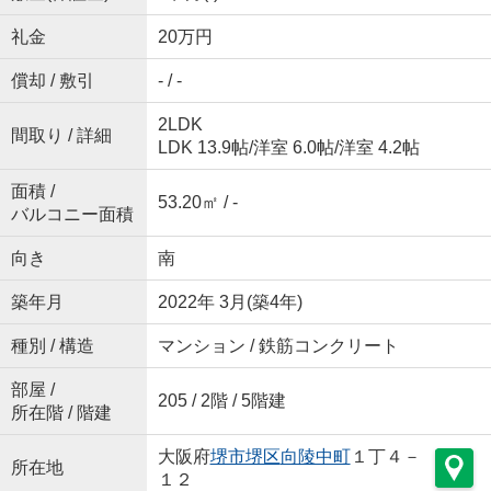
礼金
20万円
償却 / 敷引
- / -
2LDK
間取り / 詳細
LDK 13.9帖
/
洋室 6.0帖
/
洋室 4.2帖
面積 /
53.20㎡ / -
バルコニー面積
向き
南
築年月
2022年 3月(築4年)
種別 / 構造
マンション / 鉄筋コンクリート
部屋 /
205 / 2階 / 5階建
所在階 / 階建
大阪府
堺市堺区
向陵中町
１丁４－
所在地
１２