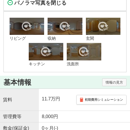
パノラマ写真を閉じる
リビング
収納
玄関
キッチン
洗面所
基本情報
情報の見方
11.7万円
賃料
初期費用シミュレーション
管理費等
8,000円
敷金(保証金)
0ヶ月(-)