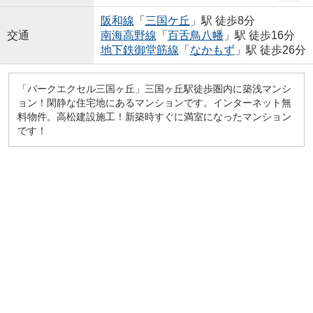
阪和線
「
三国ケ丘
」駅 徒歩8分
交通
南海高野線
「
百舌鳥八幡
」駅 徒歩16分
地下鉄御堂筋線
「
なかもず
」駅 徒歩26分
「パークエクセル三国ヶ丘」三国ヶ丘駅徒歩圏内に築浅マンシ
ョン！閑静な住宅地にあるマンションです。インターネット無
料物件。高松建設施工！新築時すぐに満室になったマンション
です！