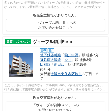
多くの方からご好評頂いているヴィーブル駒川Ⅱのご紹介！弊社管理物件と
なっております。2駅利用できる立地となっていて、アクセスが便利です！
周辺には駅もあり、物件から4分ほど歩く...
現在空室情報がありません。
「ヴィーブル駒川Ⅱ」への
お問い合わせはこちら
ヴィーブル駒川Ferio
賃貸 | マンション
敷0
礼0
地下鉄谷町線
「
駒川中野
」駅 徒歩7分
近鉄南大阪線
「
今川
」駅 徒歩3分
阪和線
「
南田辺
」駅 徒歩15分
築10年
大阪府
大阪市東住吉区
駒川
３丁目１６－
７
こだわりポイント満載のヴィーブル駒川Ferio。2駅利用できる場所にあり、
行き先に応じて乗車駅の使い分けができます。室内、共用部分共にハイグレ
ードマンションです！！ ＴＥＭＣＯに...
現在空室情報がありません。
「ヴィーブル駒川Ferio」への
お問い合わせはこちら