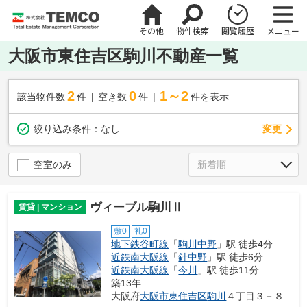
その他
物件検索
閲覧履歴
メニュー
大阪市東住吉区駒川不動産一覧
2
0
1～2
該当物件数
件
空き数
件
件を表示
変更
絞り込み条件：
なし
空室のみ
ヴィーブル駒川Ⅱ
賃貸 | マンション
敷0
礼0
地下鉄谷町線
「
駒川中野
」駅 徒歩4分
近鉄南大阪線
「
針中野
」駅 徒歩6分
近鉄南大阪線
「
今川
」駅 徒歩11分
築13年
大阪府
大阪市東住吉区
駒川
４丁目３－８