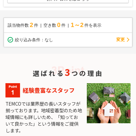
2
0
1～2
該当物件数
件
空き数
件
件を表示
変更
絞り込み条件：
なし
3
選ばれる
つの理由
経験豊富なスタッフ
TEMCOでは業界歴の長いスタッフが
揃っております。地域密着型のため地
域情報にも詳しいため、「知ってお
いて良かった」という情報をご提供
します。